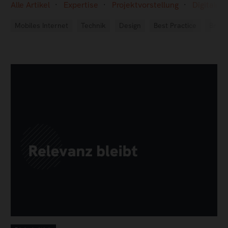
Alle Artikel
Expertise
Projektvorstellung
Digitale 
Mobiles Internet
Technik
Design
Best Practice
Branc