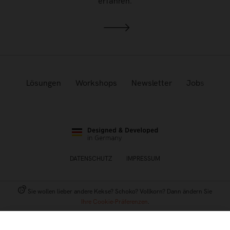
erfahren.
Lösungen
Workshops
Newsletter
Jobs
DATENSCHUTZ
IMPRESSUM
Sie wollen lieber andere Kekse? Schoko? Vollkorn? Dann ändern Sie
Ihre Cookie-Präferenzen
.