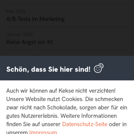
Mai 2024
A/B-Tests im Marketing
Januar 2024
Keine Angst vor KI
November 2023
Ist da noch frei?
Schön, dass Sie hier sind!
Oktober 2023
Der Cookie ist tot. Es lebe der Cookie!
Auch wir können auf Kekse nicht verzichten!
Unsere Website nutzt Cookies. Die schmecken
September 2023
zwar nicht nach Schokolade, sorgen aber für ein
Worauf sollten wir im Marketing unseren Fokus
gutes Nutzererlebnis. Weitere Informationen
richten?
finden Sie auf unserer
Datenschutz-Seite
oder in
unserem
Impressum
.