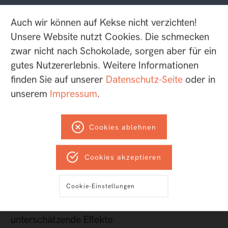
Also noch ein weiterer Tipp aus dem Hause
helllicht. Schließlich sagt man uns gute
Auch wir können auf Kekse nicht verzichten!
Stimmung und Teamgeist nach.
Unsere Website nutzt Cookies. Die schmecken
zwar nicht nach Schokolade, sorgen aber für ein
gutes Nutzererlebnis. Weitere Informationen
5. Transparenz
finden Sie auf unserer
Datenschutz-Seite
oder in
unserem
Impressum
.
Wir haben in Punkt eins über die Struktur
gesprochen. Bei dieser hilft übrigens
Cookies ablehnen
Transparenz. Wir listen zum Beispiel alle
Aufgaben für die aktuelle Woche auf einer
Cookies akzeptieren
kleinen internen Website (Daten kommen aus
Trello) auf. So sieht jeder im Team, was die
Cookie-Einstellungen
Kolleg:innen schon erledigt haben und was noch
zu tun ist. Das hat drei große, nicht zu
unterschätzende Effekte: