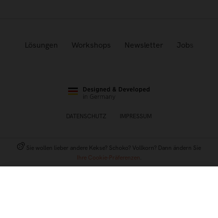
Lösungen
Workshops
Newsletter
Jobs
DATENSCHUTZ
IMPRESSUM
Sie wollen lieber andere Kekse? Schoko? Vollkorn? Dann ändern Sie
Ihre Cookie-Präferenzen
.
Interessanter Artikel? Wir haben einiges auf dem