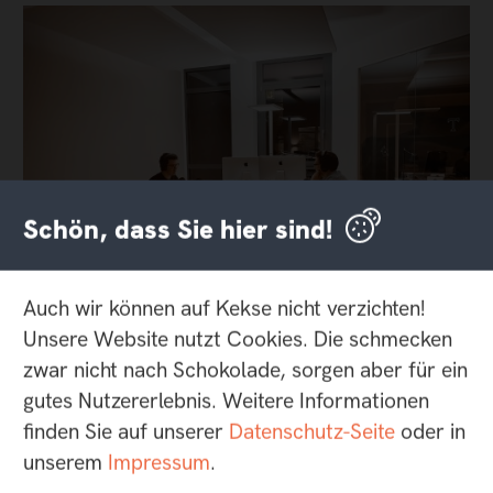
Schön, dass Sie hier sind!
Auch wir können auf Kekse nicht verzichten!
Unsere Website nutzt Cookies. Die schmecken
zwar nicht nach Schokolade, sorgen aber für ein
gutes Nutzererlebnis. Weitere Informationen
Wo wir gerade davon sprachen, allen möglichen
finden Sie auf unserer
Datenschutz-Seite
oder in
Trends (
hust
Clubhouse
hust
) hinterherzulaufen:
unserem
Impressum
.
Wenn Clubhouse ein flüchtiger Flirt ist, dann