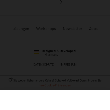
Lösungen
Workshops
Newsletter
Jobs
DATENSCHUTZ
IMPRESSUM
Sie wollen lieber andere Kekse? Schoko? Vollkorn? Dann ändern Sie
Ihre Cookie-Präferenzen
.