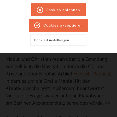
sind Podcasts die große Liebe. Wir wissen ja:
Audio ist die Zukunft.
Cookies ablehnen
Nicolai hat kürzlich mit Christian von
The
Cookies akzeptieren
Connecting Dots Podcast
geredet, der seine
große Liebe wohl schon gefunden hat. Er hat
Cookie-Einstellungen
nämlich einen eigenen Podcast.
Nicolai und Christian reden über die Gründung
von helllicht, die Navigation durch die Corona-
Krise und über Nicolais Artikel
Fuck off, Pitches!
,
in dem es um die Gratis-Mentalität der
Kreativbranche geht. Außerdem beantwortet
Nicolai die Frage, was er auf eine Plakatwand
am Berliner Alexanderplatz schreiben würde. 👀