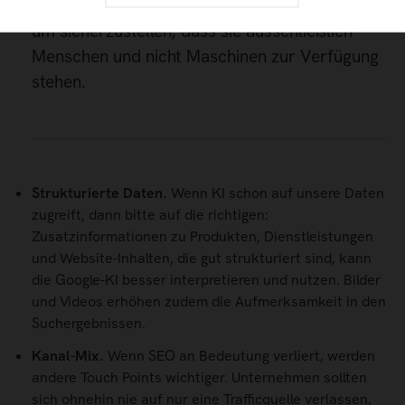
Pro Tipp:
Premiuminhalte hinter Logins legen,
um sicherzustellen, dass sie ausschließlich
Menschen und nicht Maschinen zur Verfügung
stehen.
Strukturierte Daten.
Wenn KI schon auf unsere Daten
zugreift, dann bitte auf die richtigen:
Zusatzinformationen zu Produkten, Dienstleistungen
und Website-Inhalten, die gut strukturiert sind, kann
die Google-KI besser interpretieren und nutzen. Bilder
und Videos erhöhen zudem die Aufmerksamkeit in den
Suchergebnissen.
Kanal-Mix.
Wenn SEO an Bedeutung verliert, werden
andere Touch Points wichtiger. Unternehmen sollten
sich ohnehin nie auf nur eine Trafficquelle verlassen,