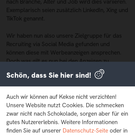
nach Branche, Alter und Job wird dies variieren.
Exemplarisch seien zusätzlich LinkedIn, Xing und
TikTok genannt.
Wir haben nun also unsere Zielgruppe für das
Recruiting via Social Media gefunden und
können diese mit Werbeanzeigen ansprechen.
Doch was gilt es nun bei den Anzeigen zu
beachten?
Schön, dass Sie hier sind!
Interesse wecken
Auch wir können auf Kekse nicht verzichten!
Unsere Website nutzt Cookies. Die schmecken
Um das Interesse der Zielgruppe konkret zu
zwar nicht nach Schokolade, sorgen aber für ein
wecken, ist es wichtig in den Anzeigen, den
gutes Nutzererlebnis. Weitere Informationen
sogenannte Creatives, spezifisch zu
finden Sie auf unserer
Datenschutz-Seite
oder in
argumentieren.
Es ist absolut entscheidend die