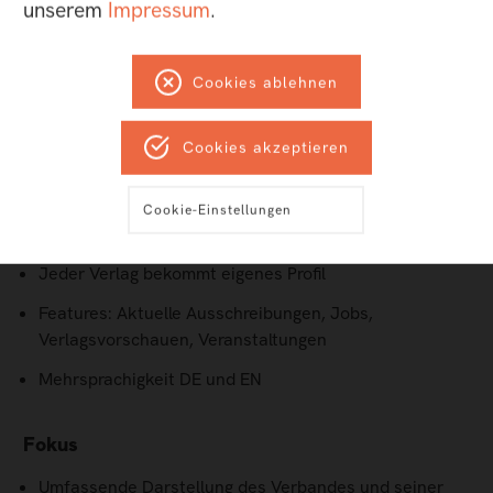
unserem
Impressum
.
Cookies ablehnen
Unsere Aufgaben
Cookies akzeptieren
Konzeption und Entwicklung des Online-Katalogs der
Kinder- und Jugendbuchvelage im deutschsprachigen
Cookie-Einstellungen
Raum
Jeder Verlag bekommt eigenes Profil
Features: Aktuelle Ausschreibungen, Jobs,
Verlagsvorschauen, Veranstaltungen
Mehrsprachigkeit DE und EN
Fokus
Umfassende Darstellung des Verbandes und seiner