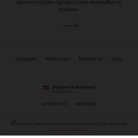
Agentur und dem digitalen Leben da draußen zu
erfahren.
Lösungen
Workshops
Newsletter
Jobs
DATENSCHUTZ
IMPRESSUM
Sie wollen lieber andere Kekse? Schoko? Vollkorn? Dann ändern Sie
Ihre Cookie-Präferenzen
.