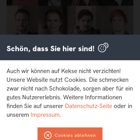
Schön, dass Sie hier sind!
Wer uns bei Facebook oder Twitter folgt, hat es
vermutlich schon mitbekommen: Ende
Auch wir können auf Kekse nicht verzichten!
September waren wir als Agentur der Woche im
Unsere Website nutzt Cookies. Die schmecken
PAGE Agenturportät und haben ein bisschen aus
zwar nicht nach Schokolade, sorgen aber für ein
dem Nähkästchen geplaudert. Wir verraten zum
gutes Nutzererlebnis. Weitere Informationen
Beispiel, wieso die Gründung von helllicht schon
finden Sie auf unserer
Datenschutz-Seite
oder in
fast nach dem Schema "boy meets girl" verlief,
unserem
Impressum
.
wie wir mit acht Leuten an zwei Standorten
zusammenarbeiten, was uns inspiriert und
Cookies ablehnen
warum wir dringend noch irgendwann mal für