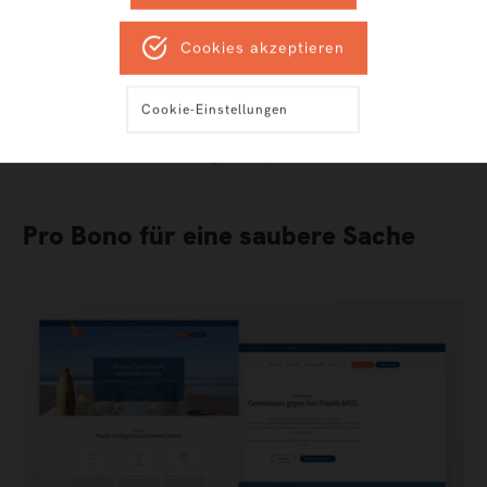
die Lufthansa arbeiten müssen.
Cookies akzeptieren
Wer es verpasst hat, muss nicht traurig sein,
Cookie-Einstellungen
sondern kann einfach diesem Link folgen:
page-
online.de/kreation/agenturportraet-helllicht
Pro Bono für eine saubere Sache