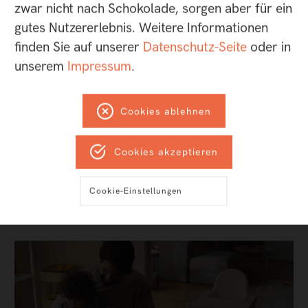
zwar nicht nach Schokolade, sorgen aber für ein
gutes Nutzererlebnis. Weitere Informationen
1) Insider: Der Titel bezieht sich auf einen Blog aus den 2000er
finden Sie auf unserer
Datenschutz-Seite
oder in
Jahren mit dem treffenden Titel "Signal vs. Noise".
unserem
Impressum
.
2)
https://www.ard-zdf-onlinestudie.de/
Cookies ablehnen
Cookies akzeptieren
IKEA und die Kunst der
Relevanz
Cookie-Einstellungen