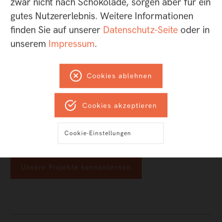
zwar nicht nach Schokolade, sorgen aber für ein
gutes Nutzererlebnis. Weitere Informationen
finden Sie auf unserer
Datenschutz-Seite
oder in
Auf einen Blick
unserem
Impressum
.
alles aus einer Hand
Cookies ablehnen
ideale Ausrichtung von Frontend- und
Backendprozessen
Cookies akzeptieren
bewährte Komponenten
reibungsloser Austausch mit Drittanbietern und
Cookie-Einstellungen
Entwicklungspartnern
Unsere Projekte kennenlernen