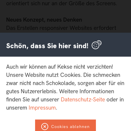
orientiert sich nur an der Größe des Screens.
Neues Konzept, neues Denken
Das Erstellen responsiver Websites erfordert
gar nicht so viel neue Technik, sondern vor allen
Dingen ein Umdenken beim Entwicklungsprozess
Schön, dass Sie hier sind!
von Websites und Web-Applikationen. Indem wir
Pixel-genaue Layouts hinter uns lassen,
Auch wir können auf Kekse nicht verzichten!
brauchen wir nun ein neues Verständnis von
Unsere Website nutzt Cookies. Die schmecken
Elementen, Content und User Experience. Damit
zwar nicht nach Schokolade, sorgen aber für ein
verschwimmt die Grenze zwischen Konzept,
gutes Nutzererlebnis. Weitere Informationen
Layout und Umsetzung zunehmend. Gestaltung
finden Sie auf unserer
Datenschutz-Seite
oder in
ohne Kenntnisse der Technik wird zur
unserem
Impressum
.
Unmöglichkeit.
Dank Responsive Webdesign wird die
Cookies ablehnen