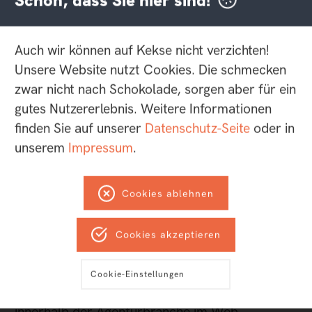
Schön, dass Sie hier sind!
Mitarbeiter, die nicht das ganze Jahr anwesend
waren, werden bruchstückhaft addiert. Zählt
Auch wir können auf Kekse nicht verzichten!
man beide Faktoren zusammen, sowohl
Unsere Website nutzt Cookies. Die schmecken
Honorarumsatz und Mitarbeiterzahl, ergibt sich
zwar nicht nach Schokolade, sorgen aber für ein
der endgültige Platzierung in der Agentur-Liste.
gutes Nutzererlebnis. Weitere Informationen
finden Sie auf unserer
Datenschutz-Seite
oder in
Keine leichte Aufgabe, denn das Agentur-
unserem
Impressum
.
Ranking wird in weitere sieben Subrankings
untergliedert, darunter E-Commerce, Business
Transformation oder Online-Plattformen. Mit
Cookies ablehnen
diesen deutschlandweiten Agenturübersicht
besitzt der BVDW ein Alleinstellungsmerkmal.
Cookies akzeptieren
Das Ranking fungiert als ein wichtiges Segment
der digitalen Wertschöpfungskette. Zudem hilft
Cookie-Einstellungen
es bei der neutralen Orientierung und Guidance
innerhalb der Agenturbranche im Web.