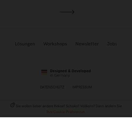
Lösungen
Workshops
Newsletter
Jobs
DATENSCHUTZ
IMPRESSUM
Sie wollen lieber andere Kekse? Schoko? Vollkorn? Dann ändern Sie
Ihre Cookie-Präferenzen
.