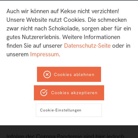
ihren Beitrag leisten können – oder gar müssen.
Auch wir können auf Kekse nicht verzichten!
Akzeptanz und auch Offenheit gegenüber den
Unsere Website nutzt Cookies. Die schmecken
Ideen anderer ist demnach essentiell.
zwar nicht nach Schokolade, sorgen aber für ein
gutes Nutzererlebnis. Weitere Informationen
Distanz zum Digitalen
finden Sie auf unserer
Datenschutz-Seite
oder in
unserem
Impressum
.
aufbrechen
Cookies ablehnen
Apropos Notwendigkeit: Noch vor nicht allzu
langer Zeit hätte ein digitaler Workshop vor
allem auch mit technischen Hürden zu kämpfen
Cookies akzeptieren
gehabt: Fehlende Software oder mangelhafte
Internetverbindungen hätten den Erfolg des
Cookie-Einstellungen
Formats unmöglich gemacht.
Infolge der Corona Pandemie sind hier jedoch