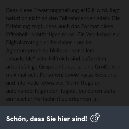
Dass diese Erwartungshaltung erfüllt wird, liegt
natürlich nicht an den Teilnehmenden allein. Die
Erfahrung zeigt, dass auch das Format diese
Offenheit rechtfertigen muss. Ein Workshop zur
Digitalstrategie sollte daher – um im
Agentursprech zu bleiben – vor allem
„snackable“ sein. Hilfreich sind außerdem
arbeitsfähige Gruppen (ideal ist eine Größe von
maximal acht Personen) sowie kurze Sessions
und Intervalle (etwa vier Vormittage an
aufeinanderfolgenden Tagen), bei denen stets
ein rascher Fortschritt zu erkennen ist.
Darüber hinaus gilt es, eine Diskussionskultur zu
Schön, dass Sie hier sind!
gewährleisten, bei der sämtliche Beteiligten