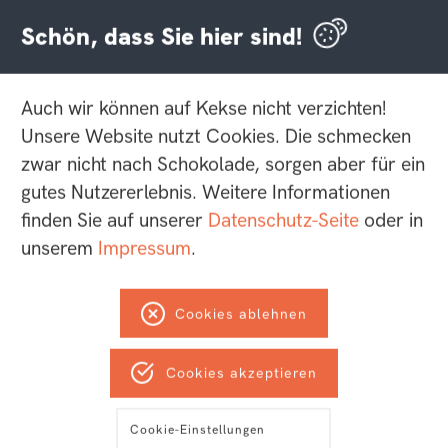
Schön, dass Sie hier sind!
Jetzt den helllicht-Newsletter
abonnieren und nichts mehr
verpassen:
Auch wir können auf Kekse nicht verzichten!
Unsere Website nutzt Cookies. Die schmecken
zwar nicht nach Schokolade, sorgen aber für ein
*
Pflichtfelder
gutes Nutzererlebnis. Weitere Informationen
*
E-Mail-Adresse
finden Sie auf unserer
Datenschutz-Seite
oder in
unserem
Impressum
.
*
Name
Cookies ablehnen
Cookies akzeptieren
Cookie-Einstellungen