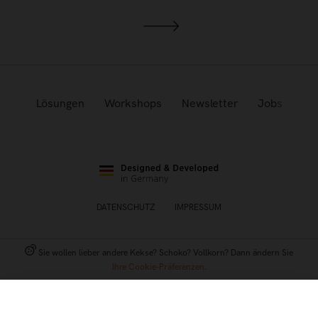
Lösungen
Workshops
Newsletter
Jobs
DATENSCHUTZ
IMPRESSUM
Sie wollen lieber andere Kekse? Schoko? Vollkorn? Dann ändern Sie
Ihre Cookie-Präferenzen
.