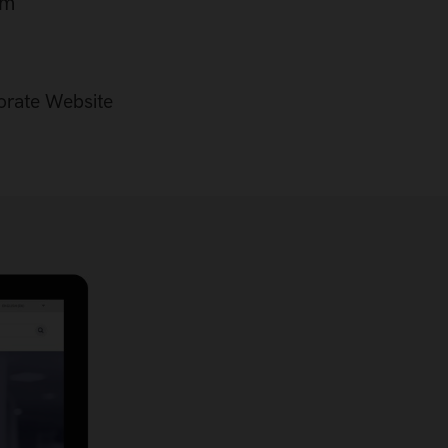
im
porate Website