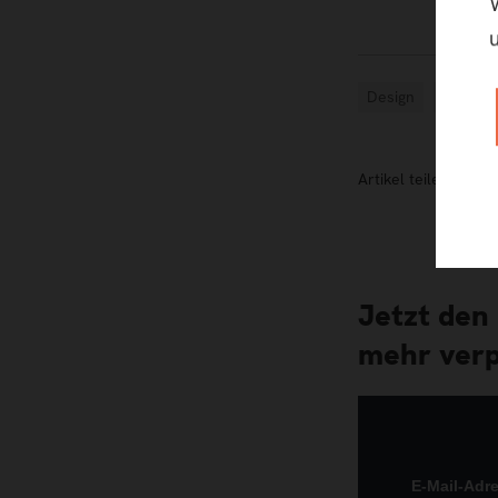
Design
Technik
Artikel teilen:
Jetzt den
mehr verp
E-Mail-Adr