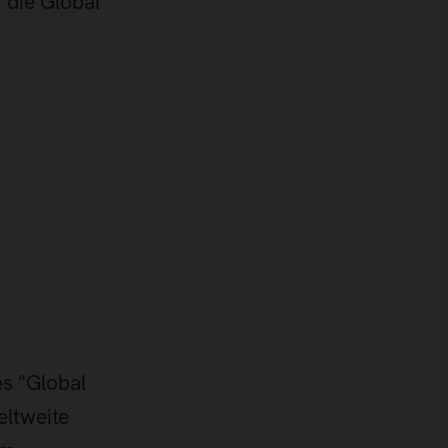
r die Global
es "Global
eltweite