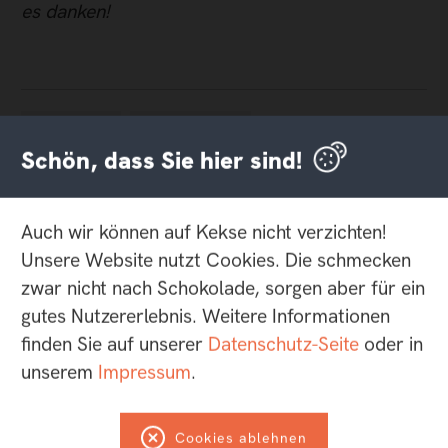
es danken!
Best Practice
Mobiles Internet
Schön, dass Sie hier sind!
Artikel teilen:
Auch wir können auf Kekse nicht verzichten!
Unsere Website nutzt Cookies. Die schmecken
Jetzt den helllicht-Newsletter
zwar nicht nach Schokolade, sorgen aber für ein
gutes Nutzererlebnis. Weitere Informationen
abonnieren und nichts mehr
finden Sie auf unserer
Datenschutz-Seite
oder in
verpassen:
unserem
Impressum
.
*
Pflichtfelder
Cookies ablehnen